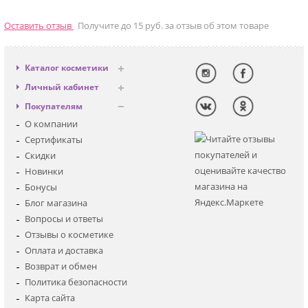
Оставить отзыв
Получите до 15 руб. за отзыв об этом товаре
Каталог косметики
Антивозрастная
Личный кабинет
Декоративная
Вход
Покупателям
Солнцезащитная
Регистрация
О компании
Для лица
Сертификаты
Для глаз
Скидки
Для тела
Новинки
Для волос
Бонусы
Наборы
Блог магазина
Мужская
Вопросы и ответы
Детская
Отзывы о косметике
Аксессуары
Оплата и доставка
Возврат и обмен
Политика безопасности
Карта сайта