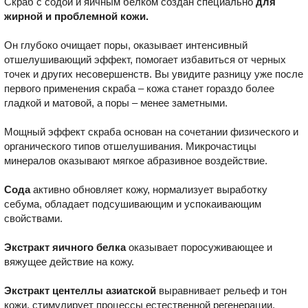
Скраб с содой и яичным белком создан специально
для
жирной и проблемной кожи.
Он глубоко очищает поры, оказывает интенсивный
отшелушивающий эффект, помогает избавиться от черных
точек и других несовершенств. Вы увидите разницу уже после
первого применения скраба – кожа станет гораздо более
гладкой и матовой, а поры – менее заметными.
Мощный эффект скраба основан на сочетании физического и
органического типов отшелушивания. Микрочастицы
минералов оказывают мягкое абразивное воздействие.
Сода
активно обновляет кожу, нормализует выработку
себума, обладает подсушивающим и успокаивающим
свойствами.
Экстракт яичного белка
оказывает поросуживающее и
вяжущее действие на кожу.
Экстракт центеллы азиатской
выравнивает рельеф и тон
кожи, стимулирует процессы естественной регенерации.