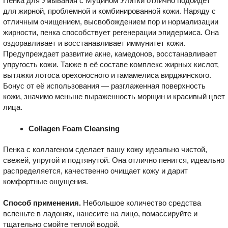
Пенка для Умывания с Муцином Улитки отлично подойдёт
для жирной, проблемной и комбинированной кожи. Наряду с
отличным очищением, высвобождением пор и нормализации
жирности, пенка способствует регенерации эпидермиса. Она
оздоравливает и восстанавливает иммунитет кожи.
Предупреждает развитие акне, камедонов, восстанавливает
упругость кожи. Также в её составе комплекс жирных кислот,
вытяжки лотоса орехоносного и гамамелиса вирджинского.
Бонус от её использования — разглаженная поверхность
кожи, значимо меньше выраженность морщин и красивый цвет
лица.
Collagen Foam Cleansing
Пенка с коллагеном сделает вашу кожу идеально чистой,
свежей, упругой и подтянутой. Она отлично пенится, идеально
распределяется, качественно очищает кожу и дарит
комфортные ощущения.
Способ применения.
Небольшое количество средства
вспеньте в ладонях, нанесите на лицо, помассируйте и
тщательно смойте теплой водой.