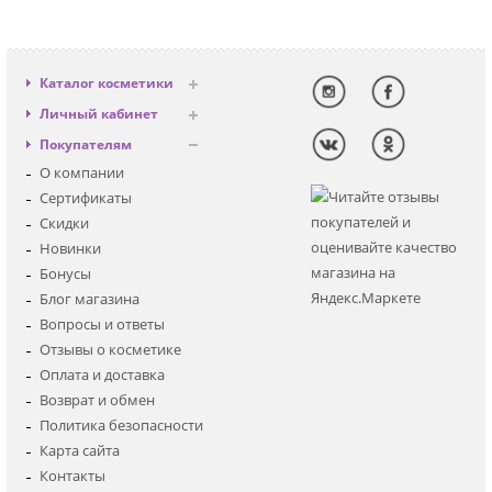
Каталог косметики
Антивозрастная
Личный кабинет
Декоративная
Вход
Покупателям
Солнцезащитная
Регистрация
О компании
Для лица
Сертификаты
Для глаз
Скидки
Для тела
Новинки
Для волос
Бонусы
Наборы
Блог магазина
Мужская
Вопросы и ответы
Детская
Отзывы о косметике
Аксессуары
Оплата и доставка
Возврат и обмен
Политика безопасности
Карта сайта
Контакты