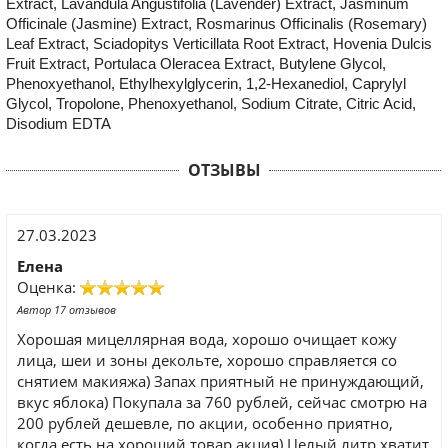
Extract, Lavandula Angustifolia (Lavender) Extract, Jasminum
Officinale (Jasmine) Extract, Rosmarinus Officinalis (Rosemary)
Leaf Extract, Sciadopitys Verticillata Root Extract, Hovenia Dulcis
Fruit Extract, Portulaca Oleracea Extract, Butylene Glycol,
Phenoxyethanol, Ethylhexylglycerin, 1,2-Hexanediol, Caprylyl
Glycol, Tropolone, Phenoxyethanol, Sodium Citrate, Citric Acid,
Disodium EDTA
ОТЗЫВЫ
27.03.2023
Елена
Оценка:
Автор 17 отзывов
Хорошая мицеллярная вода, хорошо очищает кожу
лица, шеи и зоны декольте, хорошо справляется со
снятием макияжа) Запах приятный не принуждающий,
вкус яблока) Покупала за 760 рублей, сейчас смотрю на
200 рублей дешевле, по акции, особенно приятно,
когда есть на хороший товар акция) Целый литр хватит