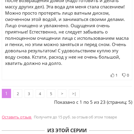
после возвращения домой (надо готовить и делать
массу других дел). Эта вода для меня стала спасением!
Можно просто протереть лицо ватным диском,
смоченном этой водой, и заниматься своими делами.
Лицо очищено и увлажнено. Ощущения очень
приятные! Естественно, не следует забывать о
полноценном очищении лица с использованием масла
и пенки, но этим можно заняться и перед сном. Очень
довольна результатом! С удовольствием куплю эту
воду снова. Кстати, расход у нее не очень большой,
хватить должно на долго.
1
0
1
2
3
4
5
>
>|
Показано с 1 по 5 из 23 (страниц: 5)
Оставить отзыв
Получите до 15 руб. за отзыв об этом товаре
ИЗ ЭТОЙ СЕРИИ