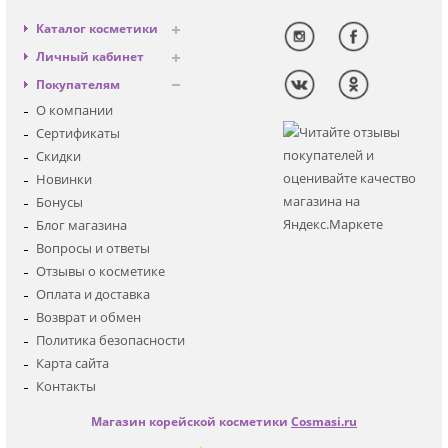
Каталог косметики
Антивозрастная
Личный кабинет
Декоративная
Вход
Покупателям
Солнцезащитная
Регистрация
О компании
Для лица
Сертификаты
Для глаз
Скидки
Для тела
Новинки
Для волос
Бонусы
Наборы
Блог магазина
Мужская
Вопросы и ответы
Детская
Отзывы о косметике
Аксессуары
Оплата и доставка
Возврат и обмен
Политика безопасности
Карта сайта
Контакты
Магазин корейской косметики
Cosmasi.ru