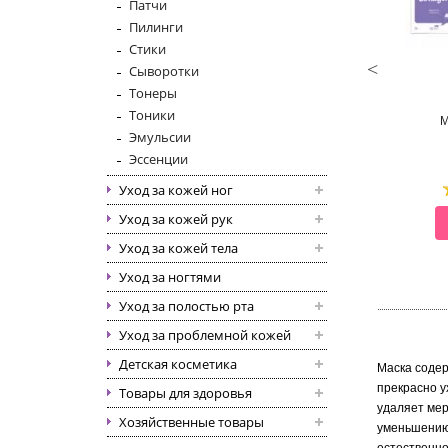
Патчи
Пилинги
Стики
MIJIN
CONSLY
Сыворотки
METICS ESSENCE MASK
BAD GIRL GOOD SKIN STRESS
Тонеры
MASK SHEET
Тоники
ска для лица тканевая
Тканевая маска для лица
М
Эмульсии
Эссенции
Уход за кожей ног
Уход за кожей рук
СМОТРЕТЬ
СМОТРЕТЬ
Уход за кожей тела
Уход за ногтями
Уход за полостью рта
Уход за проблемной кожей
Детская косметика
Маска содер
прекрасно у
Товары для здоровья
удаляет мер
Хозяйственные товары
уменьшению 