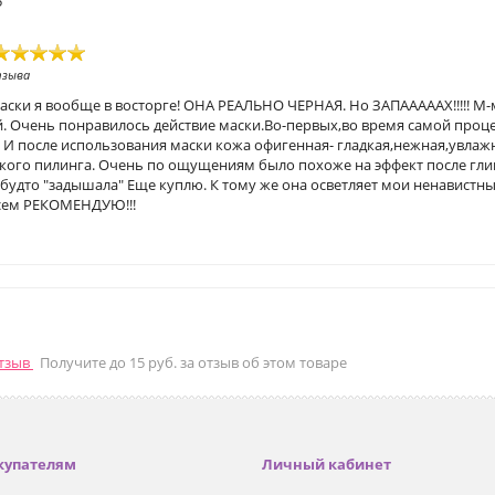
5
тзыва
маски я вообще в восторге! ОНА РЕАЛЬНО ЧЕРНАЯ. Но ЗАПАААААХ!!!!! М-
. Очень понравилось действие маски.Во-первых,во время самой проц
. И после использования маски кожа офигенная- гладкая,нежная,увлаж
гкого пилинга. Очень по ощущениям было похоже на эффект после глик
будто "задышала" Еще куплю. К тому же она осветляет мои ненавистные
сем РЕКОМЕНДУЮ!!!
отзыв
Получите до 15 руб. за отзыв об этом товаре
купателям
Личный кабинет