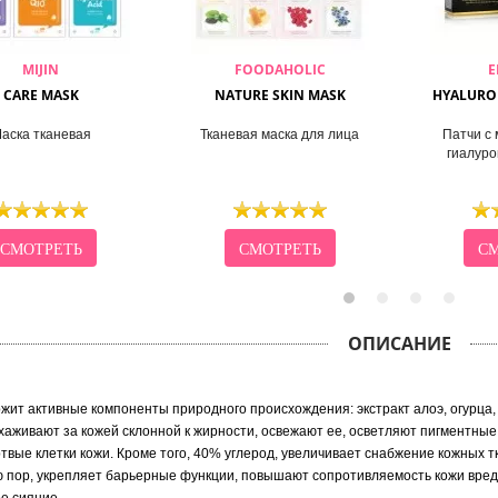
MIJIN
FOODAHOLIC
E
CARE MASK
NATURE SKIN MASK
HYALURON
аска тканевая
Тканевая маска для лица
Патчи с 
гиалуро
СМОТРЕТЬ
СМОТРЕТЬ
СМ
ОПИСАНИЕ
жит активные компоненты природного происхождения: экстракт алоэ, огурца,
хаживают за кожей склонной к жирности, освежают ее, осветляют пигментные 
твые клетки кожи.
Кроме того, 40% углерод, увеличивает снабжение кожных т
пор, укрепляет барьерные функции, повышают сопротивляемость кожи вредн