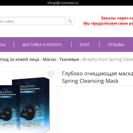
shop@cosmasi.ru
Заказы через с
Мы продолжаем свою ра
СЫ
ДОСТАВКА И ОПЛАТА
БЛОГ
ОТЗЫВЫ
Уход за кожей лица
Маски
Тканевые
Braphy Pure Spring Clea
»
»
»
Глубоко очищающая маска 
Spring Cleansing Mask