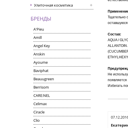
естественно
Улиточная косметика
Применени
БРЕНДЫ
Тщательно о
оставшуюся 
A'Pieu
Состав:
Amill
AQUA / GLY
Angel Key
ALLANTOIN 
(CUCUMBER)
Anskin
ETHYLHEXY
Ayoume
Предупреж
Baviphat
Не использу
Beauugreen
появляется 
Избегать по
Berrisom
CARE:NEL
Celimax
Ciracle
07.12.201
Clio
Екатери