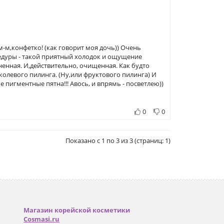
м-м,конфетко! (как говорит моя дочь)) Очень
едуры - такой приятный холодок и ощущение
ненная. И,действительно, очищенная. Как будто
олевого пилинга. (Ну,или фруктового пилинга) И
 пигментные пятна!!! Авось, и впрямь - посветлею))
0
0
Показано с 1 по 3 из 3 (страниц: 1)
Магазин корейской косметики
Cosmasi.ru