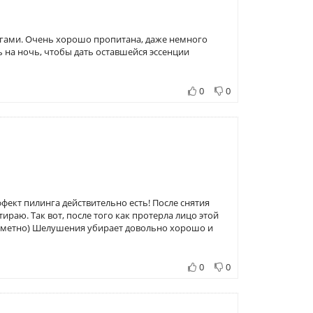
огами. Очень хорошо пропитана, даже немного
ь на ночь, чтобы дать оставшейся эссенции
0
0
ффект пилинга действительно есть! После снятия
ираю. Так вот, после того как протерла лицо этой
 заметно) Шелушения убирает довольно хорошо и
0
0