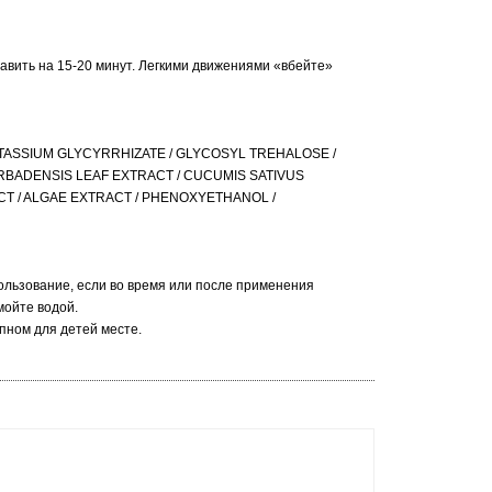
ставить на 15-20 минут. Легкими движениями «вбейте»
TASSIUM GLYCYRRHIZATE / GLYCOSYL TREHALOSE /
RBADENSIS LEAF EXTRACT / CUCUMIS SATIVUS
CT / ALGAE EXTRACT / PHENOXYETHANOL /
пользование, если во время или после применения
мойте водой.
пном для детей месте.