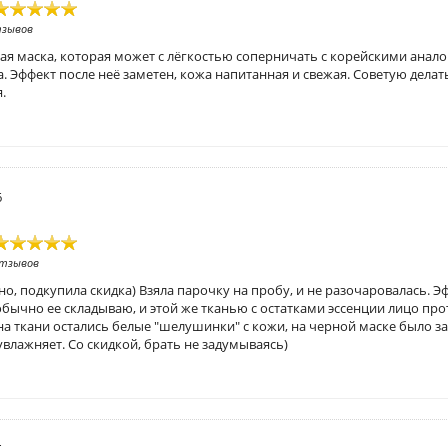
тзывов
ая маска, которая может с лёгкостью соперничать с корейскими анал
. Эффект после неё заметен, кожа напитанная и свежая. Советую делат
.
6
отзывов
но, подкупила скидка) Взяла парочку на пробу, и не разочаровалась. Э
обычно ее складываю, и этой же тканью с остатками эссенции лицо прот
 на ткани остались белые "шелушинки" с кожи, на черной маске было
увлажняет. Со скидкой, брать не задумываясь)