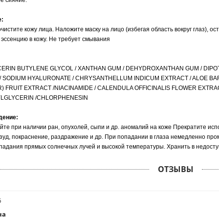
е сияние.
е:
чистите кожу лица. Наложите маску на лицо (избегая область вокруг глаз), о
эссенцию в кожу. Не требует смывания
CERIN BUTYLENE GLYCOL / XANTHAN GUM / DEHYDROXANTHAN GUM / DIPO
/ SODIUM HYALURONATE / CHRYSANTHELLUM INDICUM EXTRACT / ALOE BA
 FRUIT EXTRACT /NIACINAMIDE / CALENDULA OFFICINALIS FLOWER EXTRA
LGLYCERIN /CHLORPHENESIN
дение:
йте при наличии ран, опухолей, сыпи и др. аномалий на коже Прекратите ис
зуд, покраснение, раздражение и др. При попадании в глаза немедленно про
падания прямых солнечных лучей и высокой температуры. Хранить в недосту
ОТЗЫВЫ
6
на