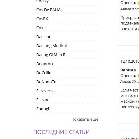
Consly
Оценка:
Автор 8 о
Cos De BAHA
Прекрасн
CosRX
подтекала
Coxir
впитаться
Daejeon
Daejong Medical
Daeng Gi Meo Ri
12.10.201
Deoproce
Зарина
Dr.Cellio
Оценка:
Dr.NanoTo
Автор 20 
Если чест
Elizavecca
маски, я 
Ellevon
маской -
неплохо 
Enough
Показать еще
ПОСЛЕДНИЕ СТАТЬИ