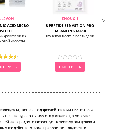
LLEVON
ENOUGH
SECRE
IC ACID MICRO
8 PEPTIDE SENASTION PRO
SYN-AKE WRI
PATCH
BALANCING MASK
SH
микроиглами из
Тканевая маска с пептидами
Маска для ли
новой кислоты
змеин
ОТРЕТЬ
СМОТРЕТЬ
СМО
 календулы, экстракт водорослей, Витамин В3, которые
пятна. Гиалуроновая кислота увлажняет, а молочная -
каней кислородом, способствует глубокому очищению и
ым воздействиям. Кожа приобретает гладкость и