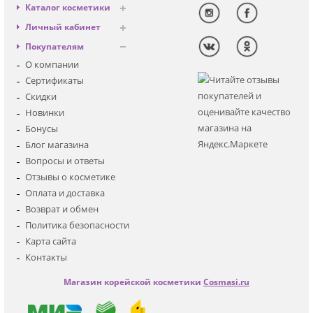
Каталог косметики
Антивозрастная
Личный кабинет
Декоративная
Вход
Покупателям
Солнцезащитная
Регистрация
О компании
Для лица
Сертификаты
Для глаз
Скидки
Для тела
Новинки
Для волос
Бонусы
Наборы
Блог магазина
Мужская
Вопросы и ответы
Детская
Отзывы о косметике
Аксессуары
Оплата и доставка
Возврат и обмен
Политика безопасности
Карта сайта
Контакты
Магазин корейской косметики
Cosmasi.ru