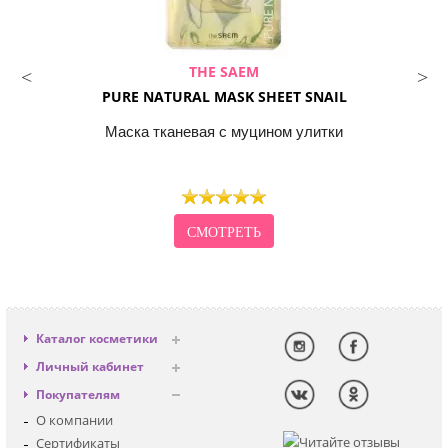
THE SAEM
PURE NATURAL MASK SHEET SNAIL
Маска тканевая с муцином улитки
СМОТРЕТЬ
Каталог косметики
Антивозрастная
Личный кабинет
Декоративная
Вход
Покупателям
Солнцезащитная
Регистрация
О компании
Для лица
Сертификаты