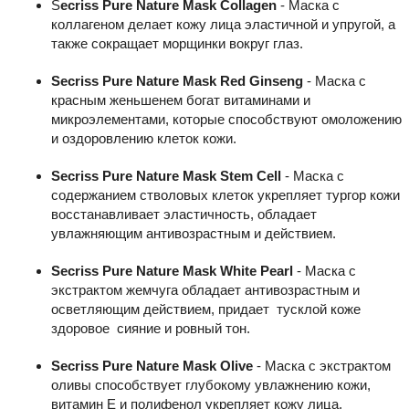
S
ecriss Pure Nature Mask Collagen
- Маска с
коллагеном делает кожу лица эластичной и упругой, а
также сокращает морщинки вокруг глаз.
Secriss Pure Nature Mask Red Ginseng
- Маска с
красным женьшенем богат витаминами и
микроэлементами, которые способствуют омоложению
и оздоровлению клеток кожи.
Secriss Pure Nature Mask Stem Cell
- Маска с
содержанием стволовых клеток укрепляет тургор кожи
восстанавливает эластичность, обладает
увлажняющим антивозрастным и действием.
Secriss Pure Nature Mask White Pearl
- Маска с
экстрактом жемчуга обладает антивозрастным и
осветляющим действием, придает тусклой коже
здоровое сияние и ровный тон.
Secriss Pure Nature Mask Olive
- Маска с экстрактом
оливы способствует глубокому увлажнению кожи,
витамин Е и полифенол укрепляет кожу лица,