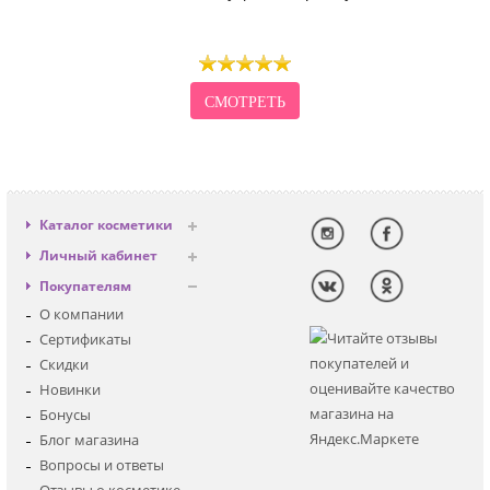
СМОТРЕТЬ
Каталог косметики
Антивозрастная
Личный кабинет
Декоративная
Вход
Покупателям
Солнцезащитная
Регистрация
О компании
Для лица
Сертификаты
Для глаз
Скидки
Для тела
Новинки
Для волос
Бонусы
Наборы
Блог магазина
Мужская
Вопросы и ответы
Детская