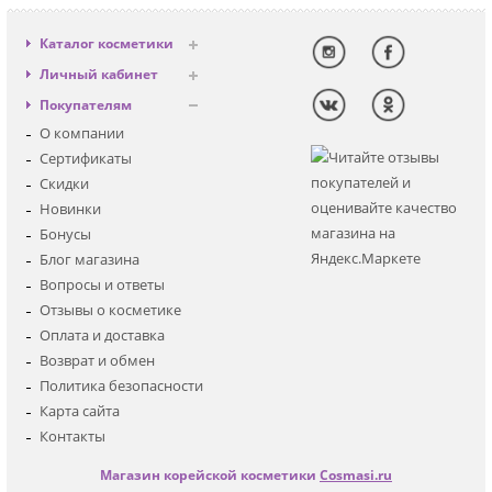
Каталог косметики
Антивозрастная
Личный кабинет
Декоративная
Вход
Покупателям
Солнцезащитная
Регистрация
О компании
Для лица
Сертификаты
Для глаз
Скидки
Для тела
Новинки
Для волос
Бонусы
Наборы
Блог магазина
Мужская
Вопросы и ответы
Детская
Отзывы о косметике
Аксессуары
Оплата и доставка
Возврат и обмен
Политика безопасности
Карта сайта
Контакты
Магазин корейской косметики
Cosmasi.ru