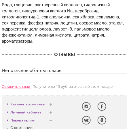
Вода, глицерин, растворенный коллаген, гидролизный
коллаген, гилауроновая кислота Na, цереброзид,
хитоолигопептид-1, сок апельсина, сок яблока, сок лимона,
сок персика, фосфат натрия, лецитин, соевое масло, этанол,
гидроксиэтилцеллюлоза, лаурет -9, пальмовое масло,
феноксиэтанол, лимонная кислота, цитрата натрия,
ароматизаторы.
ОТЗЫВЫ
Нет отзывов об этом товаре.
Оставить отзыв
Получите до 15 руб. за отзыв об этом товаре
Каталог косметики
Антивозрастная
Личный кабинет
Декоративная
Вход
Покупателям
Солнцезащитная
Регистрация
О компании