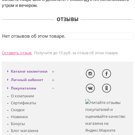
утром и вечером.
ОТЗЫВЫ
Нет отзывов об этом товаре.
Оставить отзыв
Получите до 15 руб. за отзыв об этом товаре
Каталог косметики
Антивозрастная
Личный кабинет
Декоративная
Вход
Покупателям
Солнцезащитная
Регистрация
О компании
Для лица
Сертификаты
Для глаз
Скидки
Для тела
Новинки
Для волос
Бонусы
Наборы
Блог магазина
Мужская