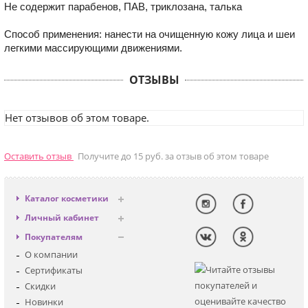
Не содержит парабенов, ПАВ, триклозана, талька
Способ применения: нанести на очищенную кожу лица и шеи
легкими массирующими движениями.
ОТЗЫВЫ
Нет отзывов об этом товаре.
Оставить отзыв
Получите до 15 руб. за отзыв об этом товаре
Каталог косметики
Антивозрастная
Личный кабинет
Декоративная
Вход
Покупателям
Солнцезащитная
Регистрация
О компании
Для лица
Сертификаты
Для глаз
Скидки
Для тела
Новинки