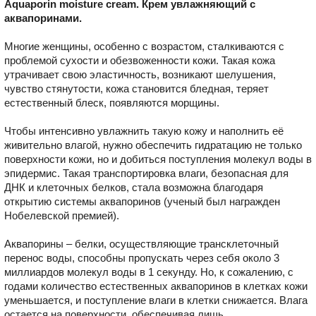
Aquaporin moisture cream. Крем увлажняющий с
аквапоринами.
Многие женщины, особенно с возрастом, сталкиваются с
проблемой сухости и обезвоженности кожи. Такая кожа
утрачивает свою эластичность, возникают шелушения,
чувство стянутости, кожа становится бледная, теряет
естественный блеск, появляются морщины.
Чтобы интенсивно увлажнить такую кожу и наполнить её
живительно влагой, нужно обеспечить гидратацию не только
поверхности кожи, но и добиться поступления молекул воды в
эпидермис. Такая транспортировка влаги, безопасная для
ДНК и клеточных белков, стала возможна благодаря
открытию системы аквапоринов (ученый был награжден
Нобелевской премией).
Аквапорины – белки, осуществляющие трансклеточный
перенос воды, способны пропускать через себя около 3
миллиардов молекул воды в 1 секунду. Но, к сожалению, с
годами количество естественных аквапоринов в клетках кожи
уменьшается, и поступление влаги в клетки снижается. Влага
остается на поверхности, обеспечивая лишь