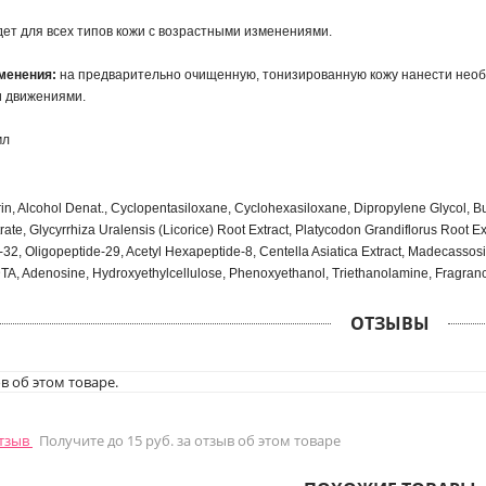
ет для всех типов кожи с возрастными изменениями.
менения:
на предварительно очищенную, тонизированную кожу нанести необ
 движениями.
мл
in, Alcohol Denat., Cyclopentasiloxane, Cyclohexasiloxane, Dipropylene Glycol, But
trate, Glycyrrhiza Uralensis (Licorice) Root Extract, Platycodon Grandiflorus Root E
-32, Oligopeptide-29, Acetyl Hexapeptide-8, Centella Asiatica Extract, Madecassosi
A, Adenosine, Hydroxyethylcellulose, Phenoxyethanol, Triethanolamine, Fragran
ОТЗЫВЫ
в об этом товаре.
отзыв
Получите до 15 руб. за отзыв об этом товаре