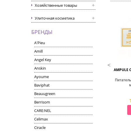
Хозяйственные товары
Улиточная косметика
БРЕНДЫ
A'Pieu
Amill
Angel Key
LEBELAGE
LEBELAGE
Anskin
YALURONIC CURE CREAM
DR. HYALURONIC DERMA CREAM
AMPULE 
Ayoume
ивно увлажняющий крем с
Крем для лица с гиалуроновой
Питатель
Baviphat
иалуроновой кислотой
кислотой
Beauugreen
Berrisom
СМОТРЕТЬ
СМОТРЕТЬ
CARE:NEL
Celimax
Ciracle