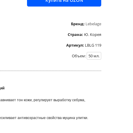
Купить на OZON
Бренд:
Lebelage
Страна:
Ю. Корея
Артикул:
LBLG 119
Объем:
50
мл.
щий
внивает тон кожи, регулирует выработку себума,
 усиливает антивозрастные свойства муцина улитки.