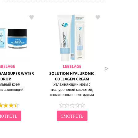
EBELAGE
LEBELAGE
LEB
EAM SUPER WATER
SOLUTION HYALURONIC
AMPULE CRE
DROP
COLLAGEN CREAM
M
льный крем
Увлажняющий крем с
Увлажняющий а
увлажняющий
гиалуроновой кислотой,
лошадин
коллагеном и пептидами
ОТРЕТЬ
СМОТРЕТЬ
СМО