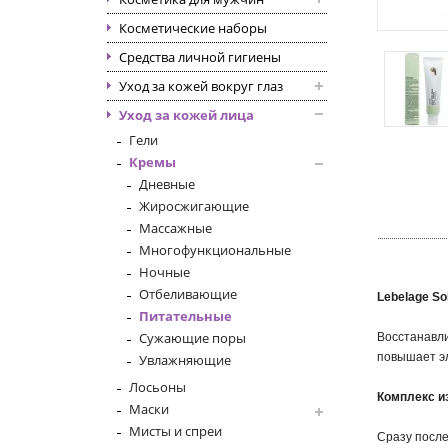
Косметические наборы
Средства личной гигиены
Уход за кожей вокруг глаз
Уход за кожей лица
Гели
Кремы
Дневные
Жиросжигающие
Массажные
Многофункциональные
Ночные
Отбеливающие
Lebelage So
Питательные
Сужающие поры
Восстанавли
повышает эл
Увлажняющие
Лосьоны
Комплекс и
Маски
Мисты и спреи
Сразу после