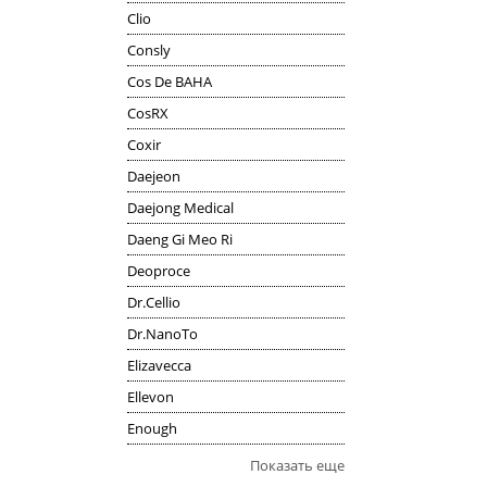
Clio
Consly
Cos De BAHA
CosRX
Coxir
Daejeon
Daejong Medical
Daeng Gi Meo Ri
Deoproce
Dr.Cellio
Dr.NanoTo
Elizavecca
Ellevon
Enough
Показать еще