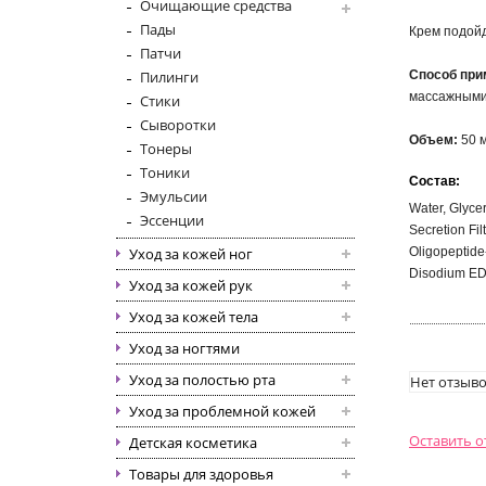
Очищающие средства
Пады
Крем подойд
Патчи
Пилинги
Способ при
массажными
Стики
Сыворотки
Объем:
50 
Тонеры
Тоники
Состав:
Эмульсии
Water, Glycer
Эссенции
Secretion Fil
Уход за кожей ног
Oligopeptide
Disodium EDT
Уход за кожей рук
Уход за кожей тела
Уход за ногтями
Уход за полостью рта
Нет отзыво
Уход за проблемной кожей
Оставить 
Детская косметика
Товары для здоровья