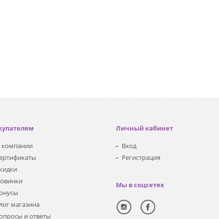
купателям
Личный кабинет
 компании
Вход
ертификаты
Регистрация
кидки
овинки
Мы в соцсетях
онусы
лог магазина
опросы и ответы