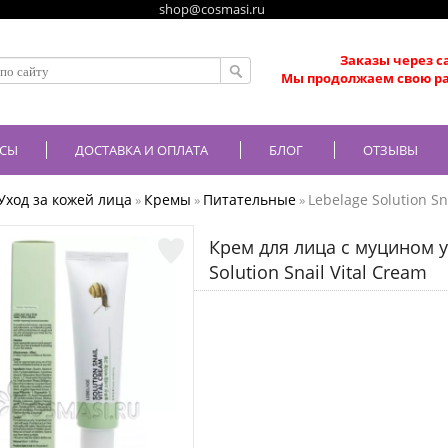
shop@cosmasi.ru
Заказы через с
Мы продолжаем свою ра
СЫ
ДОСТАВКА И ОПЛАТА
БЛОГ
ОТЗЫВЫ
Уход за кожей лица
Кремы
Питательные
Lebelage Solution Sn
»
»
»
Крем для лица с муцином 
Solution Snail Vital Cream