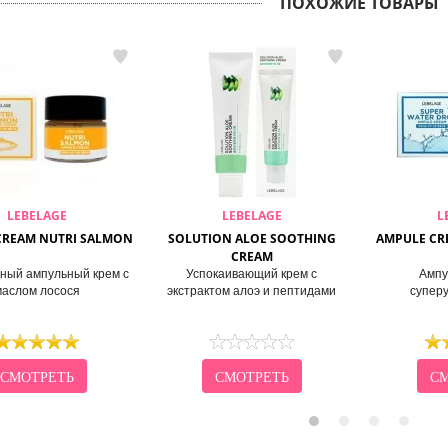
ПОХОЖИЕ ТОВАРЫ
LEBELAGE
LEBELAGE
L
CREAM NUTRI SALMON
SOLUTION ALOE SOOTHING
AMPULE CR
CREAM
ный ампульный крем с
Успокаивающий крем с
Ампу
маслом лосося
экстрактом алоэ и пептидами
супер
СМОТРЕТЬ
СМОТРЕТЬ
СМ