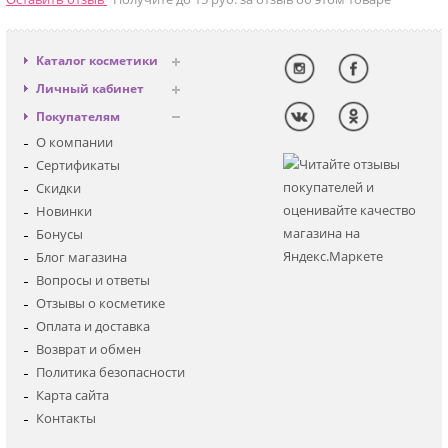
Каталог косметики
Антивозрастная
Личный кабинет
Декоративная
Вход
Покупателям
Солнцезащитная
Регистрация
О компании
Для лица
Сертификаты
Для глаз
Скидки
Для тела
Новинки
Для волос
Бонусы
Наборы
Блог магазина
Мужская
Вопросы и ответы
Детская
Отзывы о косметике
Аксессуары
Оплата и доставка
Возврат и обмен
Политика безопасности
Карта сайта
Контакты