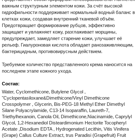
важным структурным элементом кожи. За счёт высокой
гидрофильности поддерживает нормальный водный баланс в
клетках кожи, создавая внутренний тканевой объём.
Предотвращает формирование рубцов, эффективно
защищает и увлажняет кожу, разглаживает морщины,
предупреждает, замедляет старение кожи, улучшает её
рельеф. Гиалуроновая кислота обладает ранозаживляющим,
бактерицидным, противовирусным действием.
Требуемое количество представленного крема наносится на
последнем этапе кожного ухода.
Состав:
Water, Cyclomethicone, Butylene Glycol ,
"Cyclopentasiloxane&Dimethicone/Vinyl Dimethicone
Crosspolymer , Glycerin, Bis-PEG-18 Methyl Ether Dimethyl
Silane Polyacrylamide, C13-14 Isoparaffin, Laureth-7,
Triethylhexanoin, Canola Oil, Dimethicone,Niacinamide, Caprylyl
Glycol, 1,2-Hexanediol Disteardimonium Hectorite Tocopheryl
Acetate ,Disodium EDTA , Hydrogenated Lecithin, Vitis Vinifera
(Grape) Callus Culture Extract, trus Paradisi (Grapefruit) Fruit