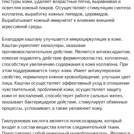
текстуры кожи, удаляет возрастные пятна, выравнивая и
осветляя кожный покров. Осуществляет стимуляцию синтеза
коллагена, выработку кожных липидов, церамидов.
Вырабатывает кожный иммунитет к влиянию внешней
агрессивной среды.
Благодаря каштану улучшается микроциркуляция в коже.
Каштан укрепляет капилляры, оказывая
противовоспалительное действие. Является антиоксидантом,
помогая подавлять действие ферментовэластаз, коллагеназ,
способствуя увеличению содержания в коже коллагена. При
этом поддерживается тонус кожи. Имеет антикуперозное
свойство, нормализуя кожное кровообращение, улучшая цвет
лица. Каштан осуществляет эффективный уход в отношении
чувствительной, проблемной кожи, осуществляет защиту
кожи от воспалений, способствует работе сальных желез,
оказывает бактерицидное действие, стимулирует обменные
процессы, успокаивает, а также увлажняет кожу.
Гиалуроновая кислота является полисохаридом, который
входит в состав вещества клеток соединительной ткани.
Представляет собой природный гелеобразователь. Является