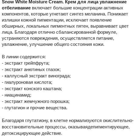
Snow White Moisture Cream. Крем для лица увлажнение
отбеливание
включает большие концентрации активных
компонентов, которые угнетают синтез меланина. Понижает
излишки кожной пигментации, исключает появление
обширных, локальных пигментных пятен, выравнивает цвет
лица. Благодаря отлично сбалансированной формуле,
устраняются повреждения, осуществляется питание,
увлажнение, улучшение общего состояния кожи.
В линии содержится:
- экстракт грейпфрута;
- экстракт анютиных глазок;
- каллусный экстракт винограда;
- гиалуроновая кислота;
- экстракт конского каштана;
- ниацинамид;
- экстракт жемчужного порошка;
- глутатион и прочие вещества.
Благодаря глутатиону, в клетке нормализуются окислительно-
восстановительные процессы, оказываядепигментирующее,
детоксицирующее действие.