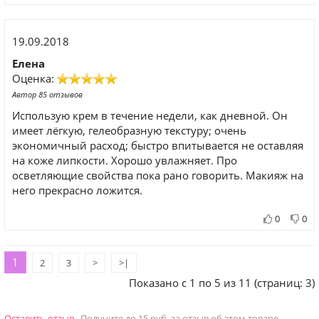
19.09.2018
Елена
Оценка:
Автор 85 отзывов
Использую крем в течение недели, как дневной. Он
имеет лёгкую, гелеобразную текстуру; очень
экономичный расход; быстро впитывается не оставляя
на коже липкости. Хорошо увлажняет. Про
осветляющие свойства пока рано говорить. Макияж на
него прекрасно ложится.
0
0
1
2
3
>
>|
Показано с 1 по 5 из 11 (страниц: 3)
Оставить отзыв
Получите до 15 руб. за отзыв об этом товаре