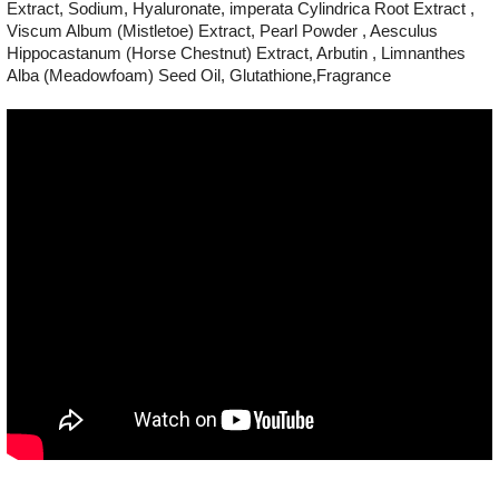
Extract, Sodium, Hyaluronate, imperata Cylindrica Root Extract ,
Viscum Album (Mistletoe) Extract, Pearl Powder , Aesculus
Hippocastanum (Horse Chestnut) Extract, Arbutin , Limnanthes
Alba (Meadowfoam) Seed Oil, Glutathione,Fragrance