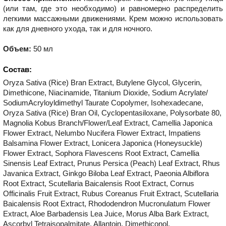
(или там, где это необходимо) и равномерно распределить
легкими массажными движениями. Крем можно использовать
как для дневного ухода, так и для ночного.
Объем:
50 мл
Состав:
Oryza Sativa (Rice) Bran Extract, Butylene Glycol, Glycerin,
Dimethicone, Niacinamide, Titanium Dioxide, Sodium Acrylate/
SodiumAcryloyldimethyl Taurate Copolymer, Isohexadecane,
Oryza Sativa (Rice) Bran Oil, Cyclopentasiloxane, Polysorbate 80,
Magnolia Kobus Branch/Flower/Leaf Extract, Camellia Japonica
Flower Extract, Nelumbo Nucifera Flower Extract, Impatiens
Balsamina Flower Extract, Lonicera Japonica (Honeysuckle)
Flower Extract, Sophora Flavescens Root Extract, Camellia
Sinensis Leaf Extract, Prunus Persica (Peach) Leaf Extract, Rhus
Javanica Extract, Ginkgo Biloba Leaf Extract, Paeonia Albiflora
Root Extract, Scutellaria Baicalensis Root Extract, Cornus
Officinalis Fruit Extract, Rubus Coreanus Fruit Extract, Scutellaria
Baicalensis Root Extract, Rhododendron Mucronulatum Flower
Extract, Aloe Barbadensis Lea Juice, Morus Alba Bark Extract,
Ascorbyl Tetraisopalmitate, Allantoin, Dimethiconol,