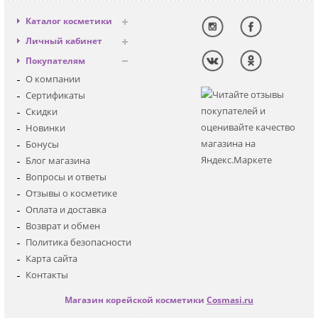
Каталог косметики
Антивозрастная
Личный кабинет
Декоративная
Вход
Покупателям
Солнцезащитная
Регистрация
О компании
Для лица
Сертификаты
Для глаз
Скидки
Для тела
Новинки
Для волос
Бонусы
Наборы
Блог магазина
Мужская
Вопросы и ответы
Детская
Отзывы о косметике
Аксессуары
Оплата и доставка
Возврат и обмен
Политика безопасности
Карта сайта
Контакты
Магазин корейской косметики
Cosmasi.ru