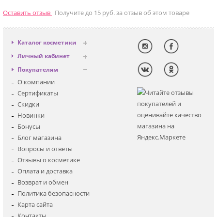
Оставить отзыв
Получите до 15 руб. за отзыв об этом товаре
Каталог косметики
Антивозрастная
Личный кабинет
Декоративная
Вход
Покупателям
Солнцезащитная
Регистрация
О компании
Для лица
Сертификаты
Для глаз
Скидки
Для тела
Новинки
Для волос
Бонусы
Наборы
Блог магазина
Мужская
Вопросы и ответы
Детская
Отзывы о косметике
Аксессуары
Оплата и доставка
Возврат и обмен
Политика безопасности
Карта сайта
Контакты