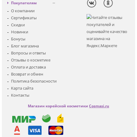
Декоративная
Вход
Покупателям
Солнцезащитная
Регистрация
О компании
Для лица
Сертификаты
Для глаз
Скидки
Для тела
Новинки
Для волос
Бонусы
Наборы
Блог магазина
Мужская
Вопросы и ответы
Детская
Отзывы о косметике
Аксессуары
Оплата и доставка
Возврат и обмен
Политика безопасности
Карта сайта
Контакты
Магазин корейской косметики
Cosmasi.ru