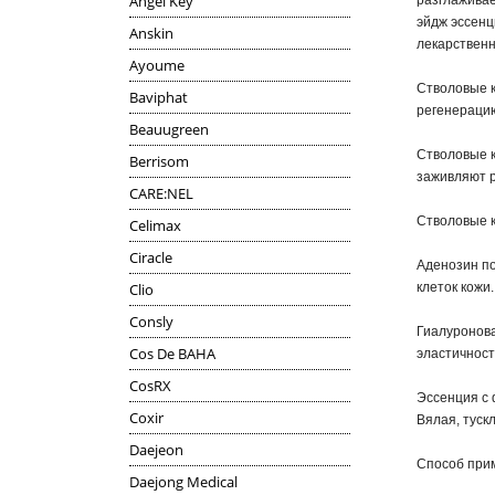
Angel Key
разглаживае
эйдж эссенц
Anskin
лекарственн
Ayoume
Стволовые к
Baviphat
регенерацию
Beauugreen
Стволовые к
Berrisom
заживляют р
CARE:NEL
Стволовые к
Celimax
Ciracle
Аденозин по
Clio
клеток кожи.
Consly
Гиалуронова
Cos De BAHA
эластичност
CosRX
Эссенция с 
Coxir
Вялая, туск
Daejeon
Способ прим
Daejong Medical