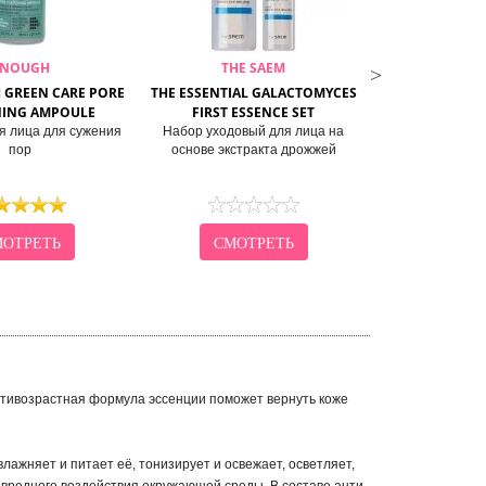
ENOUGH
THE SAEM
LEB
H GREEN CARE PORE
THE ESSENTIAL GALACTOMYCES
HEEYUL PREM
NING AMPOULE
FIRST ESSENCE SET
S
я лица для сужения
Набор уходовый для лица на
Антивозрастной
пор
основе экстракта дрожжей
экстракто
ОТРЕТЬ
СМОТРЕТЬ
СМО
нтивозрастная формула эссенции поможет вернуть коже
ажняет и питает её, тонизирует и освежает, осветляет,