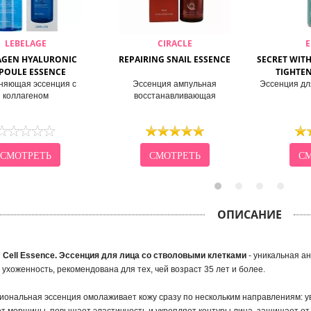
LEBELAGE
CIRACLE
AGEN HYALURONIC
REPAIRING SNAIL ESSENCE
SECRET WIT
POULE ESSENCE
TIGHTE
няющая эссенция с
Эссенция ампульная
Эссенция дл
коллагеном
восстанавливающая
СМОТРЕТЬ
СМОТРЕТЬ
СМ
ОПИСАНИЕ
 Cell Essence. Эссенция для лица со стволовыми клетками
- уникальная а
 ухоженность, рекомендована для тех, чей возраст 35 лет и более.
ональная эссенция омолаживает кожу сразу по нескольким направлениям: увл