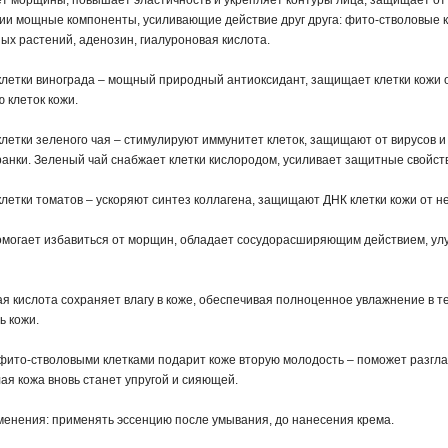
т морщины, повышает эластичность и укрепляет контуры лица, защищает от 
ии мощные компоненты, усиливающие действие друг друга: фито-стволовые кл
ых растений, аденозин, гиалуроновая кислота.
летки винограда – мощный природный антиоксидант, защищает клетки кожи о
 клеток кожи.
летки зеленого чая – стимулируют иммунитет клеток, защищают от вирусов и
анки. Зеленый чай снабжает клетки кислородом, усиливает защитные свойств
летки томатов – ускоряют синтез коллагена, защищают ДНК клетки кожи от н
могает избавиться от морщин, обладает сосудорасширяющим действием, улу
я кислота сохраняет влагу в коже, обеспечивая полноценное увлажнение в те
ь кожи.
фито-стволовыми клетками подарит коже вторую молодость – поможет разглад
лая кожа вновь станет упругой и сияющей.
енения: применять эссенцию после умывания, до нанесения крема.