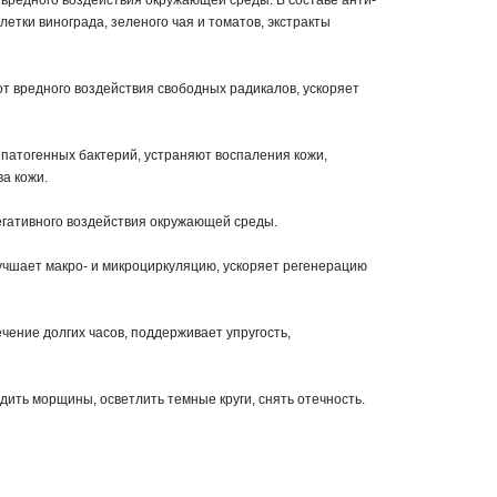
вредного воздействия окружающей среды. В составе анти-
етки винограда, зеленого чая и томатов, экстракты
т вредного воздействия свободных радикалов, ускоряет
 патогенных бактерий, устраняют воспаления кожи,
а кожи.
егативного воздействия окружающей среды.
чшает макро- и микроциркуляцию, ускоряет регенерацию
чение долгих часов, поддерживает упругость,
ить морщины, осветлить темные круги, снять отечность.