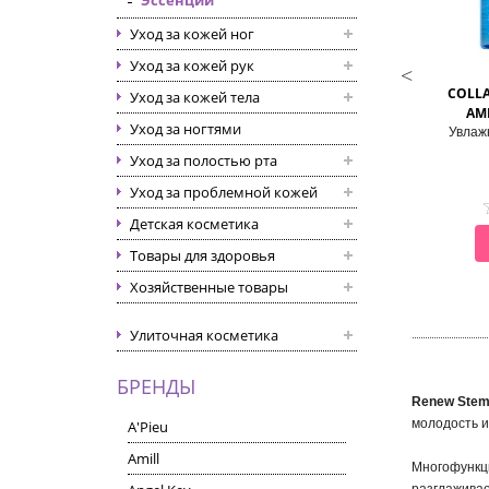
Эссенции
Уход за кожей ног
Уход за кожей рук
THE SAEM
THE HISTORY OF WHOO
N ECO HARAKEKE DEEP
GONGJINHYANG IN YANG 3-
COLL
Уход за кожей тела
MOISTURE ESSENCE
PIECE SET
AM
Уход за ногтями
енсивно увлажняющая
Набор уходовой косметики
Увлаж
ссенция с экстрактом
антивозрастной
Уход за полостью рта
овозеландского льна
Уход за проблемной кожей
Детская косметика
СМОТРЕТЬ
СМОТРЕТЬ
Товары для здоровья
Хозяйственные товары
Улиточная косметика
БРЕНДЫ
Renew Stem
молодость и
A'Pieu
Amill
Многофункци