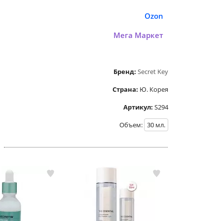
Ozon
Мега Маркет
Бренд:
Secret Key
Страна:
Ю. Корея
Артикул:
S294
Объем:
30
мл.