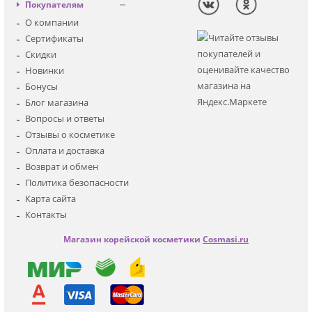
Вход
Покупателям
Солнцезащитная
Регистрация
О компании
Для лица
Сертификаты
Для глаз
Скидки
Для тела
Новинки
Для волос
Бонусы
Наборы
Блог магазина
Мужская
Вопросы и ответы
Детская
Отзывы о косметике
Аксессуары
Оплата и доставка
Возврат и обмен
Политика безопасности
Карта сайта
Контакты
Магазин корейской косметики
Cosmasi.ru