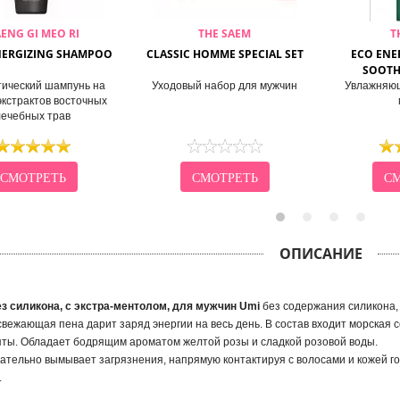
ENG GI MEO RI
THE SAEM
T
NERGIZING SHAMPOO
CLASSIC HOMME SPECIAL SET
ECO ENE
SOOTH
тический шампунь на
Уходовый набор для мужчин
Увлажняющ
экстрактов восточных
лечебных трав
СМОТРЕТЬ
СМОТРЕТЬ
СМ
ОПИСАНИЕ
з силикона, с экстра-ментолом, для мужчин Umi
без содержания силикона,
вежающая пена дарит заряд энергии на весь день. В состав входит морская с
ты. Обладает бодрящим ароматом желтой розы и сладкой розовой воды.
ательно вымывает загрязнения, напрямую контактируя с волосами и кожей 
.