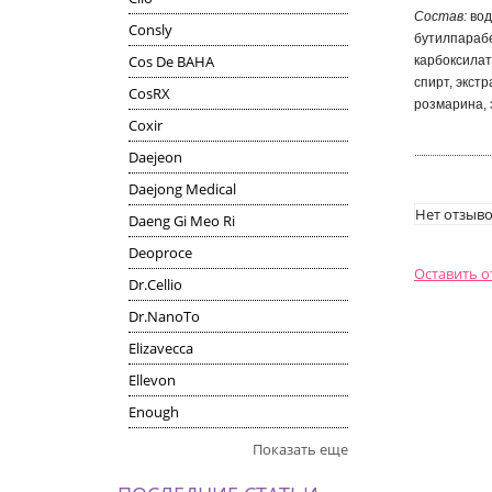
Состав:
вод
Consly
бутилпарабе
Cos De BAHA
карбоксилат,
спирт, экст
CosRX
розмарина, 
Coxir
Daejeon
Daejong Medical
Нет отзыво
Daeng Gi Meo Ri
Deoproce
Оставить 
Dr.Cellio
Dr.NanoTo
Elizavecca
Ellevon
Enough
Показать еще