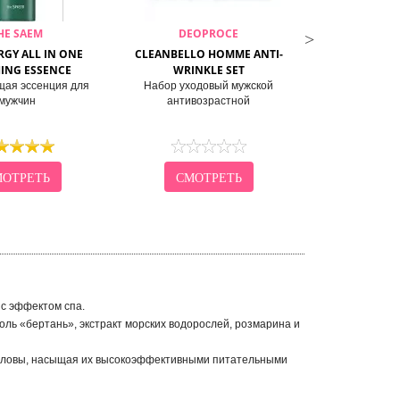
HE SAEM
DEOPROCE
JI
RGY ALL IN ONE
CLEANBELLO HOMME ANTI-
WELL-BEING G
ING ESSENCE
WRINKLE SET
SKIN CA
ая эссенция для
Набор уходовый мужской
Набор для ух
мужчин
антивозрастной
кожей с экстрак
ОТРЕТЬ
СМОТРЕТЬ
СМО
 с эффектом спа.
оль «бертань», экстракт морских водорослей, розмарина и
головы, насыщая их высокоэффективными питательными