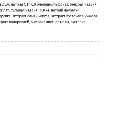
д DEA, натрий C14-16 олефинсульфонат, бензоат натрия,
силат, сульфат натрия ПЭГ-4, натрий лаурет-4
рсика, экстракт семян коикса, экстракт косточек абрикоса,
ракт водорослей, экстракт листьев мяты, экстракт