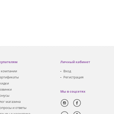
купателям
Личный кабинет
 компании
Вход
ертификаты
Регистрация
кидки
овинки
Мы в соцсетях
онусы
лог магазина
опросы и ответы
тзывы о косметике