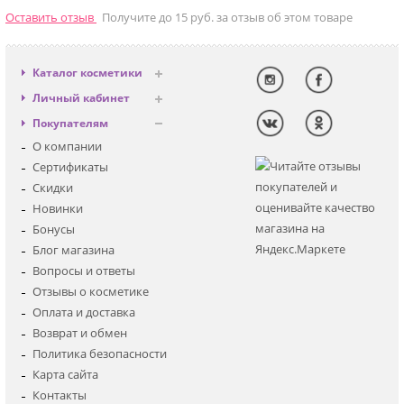
Оставить отзыв
Получите до 15 руб. за отзыв об этом товаре
Каталог косметики
Антивозрастная
Личный кабинет
Декоративная
Вход
Покупателям
Солнцезащитная
Регистрация
О компании
Для лица
Сертификаты
Для глаз
Скидки
Для тела
Новинки
Для волос
Бонусы
Наборы
Блог магазина
Мужская
Вопросы и ответы
Детская
Отзывы о косметике
Аксессуары
Оплата и доставка
Возврат и обмен
Политика безопасности
Карта сайта
Контакты