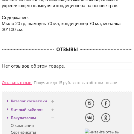
укрепляющего шампуня и кондиционера на основе трав.
Содержание:
Мыло 20 гр, шампунь 70 мл, кондиционер 70 мл, мочалка
30*100 см.
ОТЗЫВЫ
Нет отзывов об этом товаре.
Оставить отзыв
Получите до 15 руб. за отзыв об этом товаре
Каталог косметики
Антивозрастная
Личный кабинет
Декоративная
Вход
Покупателям
Солнцезащитная
Регистрация
О компании
Для лица
Сертификаты