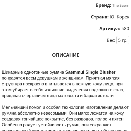
Бренд:
The Saem
Страна:
Ю. Корея
Артикул:
580
Вес:
5
гр.
ОПИСАНИЕ
Шикарные однотонные румяна
Saemmul Single Blusher
понравятся всем девушкам и женщинам. Приятная мягкая
структура прекрасно впитывается в нежную кожу лица, при
этом убирает в себя излишние выделения подкожного сала,
придавая очертаниям лица матовости и бархатистости.
Мельчайший помол и особая технология изготовления делают
румяна абсолютно невесомыми. Они мягко ложатся на кожу,
создавая тончайшее покрытие, без разводов, полос и пятен.
Особенно радует устойчивость румян, они сохраняют
первозданный вид макияжа в течение всего дня, обеспечивая