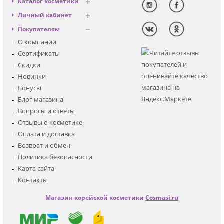
Каталог косметики
Антивозрастная
Личный кабинет
Декоративная
Вход
Покупателям
Солнцезащитная
Регистрация
О компании
Для лица
Сертификаты
Для глаз
Скидки
Для тела
Новинки
Для волос
Бонусы
Наборы
Блог магазина
Мужская
Вопросы и ответы
Детская
Отзывы о косметике
Аксессуары
Оплата и доставка
Возврат и обмен
Политика безопасности
Карта сайта
Контакты
Магазин корейской косметики
Cosmasi.ru