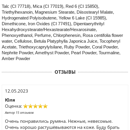
Talc (CI 77718), Mica (CI 77019), Red 6 (CI 15850),
Triethylhexanoin, Magnesium Stearate, Diisostearyl Malate,
Hydrogenated Polyisobutene, Yellow 6 Lake (CI 15985),
Dimethicone, Iron Oxides (CI 77491), Dipentaerythrityl
Hexahydroxystearate/Hexastearate/Hexarosinate,
Phenoxyethanol, Perfume, Chlorphenesin, Rosa centifolia flower
water, Cellulose, Betula Platyphylla Japonica Juice, Tocopheryl
Acetate, Triethoxycaprylylsilane, Ruby Powder, Coral Powder,
Nephrite Powder, Amethyst Powder, Pearl Powder, Tourmaline,
Amber Powder
ОТЗЫВЫ
12.05.2023
Юля
Оценка:
Автор 15 отзывов
Очень понравились румяна. Нежные, невесомые.
Очень хорошо растушёвываются на коже. Буду брать