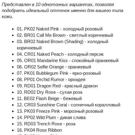
Представлен в 10 однотонных вариантах, позволяя
подобрать идеальный оттенок именно для вашего типа
кожи.
01. PK02 Naked Pink - холодный розовый
02. BR01 Call Me Brown - светлый коричневый
03. BR02 Naked Brown (Shading) - холодный
коричневый
04. CR01 Naked Peach - холодный персик
05. OR01 Mandarine Kiss - спокойный оранжевый
06. OR02 Selfie Orange - оранжевый
07. PK01 Bubblegum Pink - ярко-розовый
08. PP01 Orchid Rumor - орхидея
09. RD01 Dragon Red - красный дракон
10. RD02 Dry Rose - сухая роза
11. BE02 Flash Beige - бежевый
12. CR03 Sunshine Coral - солнечный коралловый
13. PK03 Freeze Pink - морозный розовый
14. PP02 Wild Plum - дикая слива
15. RD03 Trench Rose - роза
16. PK04 Rose Ribbon