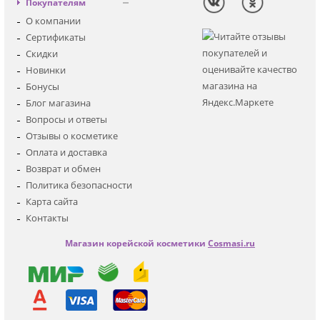
Вход
Покупателям
Солнцезащитная
Регистрация
О компании
Для лица
Сертификаты
Для глаз
Скидки
Для тела
Новинки
Для волос
Бонусы
Наборы
Блог магазина
Мужская
Вопросы и ответы
Детская
Отзывы о косметике
Аксессуары
Оплата и доставка
Возврат и обмен
Политика безопасности
Карта сайта
Контакты
Магазин корейской косметики
Cosmasi.ru