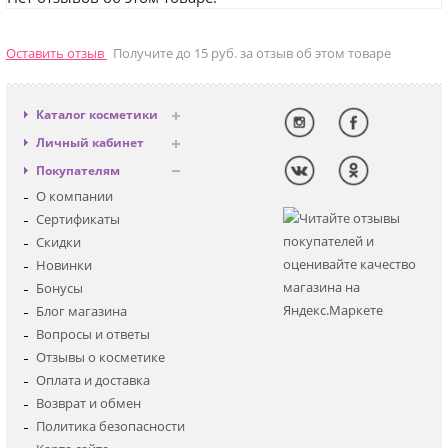
Оставить отзыв
Получите до 15 руб. за отзыв об этом товаре
Каталог косметики
Антивозрастная
Личный кабинет
Декоративная
Вход
Покупателям
Солнцезащитная
Регистрация
О компании
Для лица
Сертификаты
Для глаз
Скидки
Для тела
Новинки
Для волос
Бонусы
Наборы
Блог магазина
Мужская
Вопросы и ответы
Детская
Отзывы о косметике
Аксессуары
Оплата и доставка
Возврат и обмен
Политика безопасности