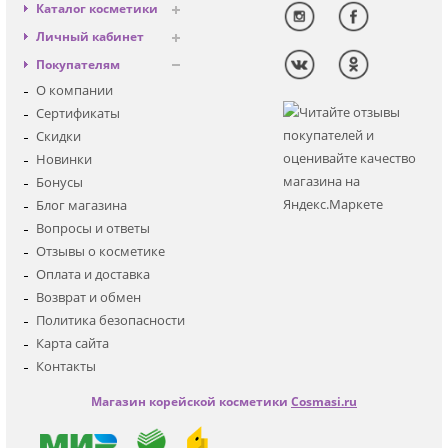
Каталог косметики
Антивозрастная
Личный кабинет
Декоративная
Вход
Покупателям
Солнцезащитная
Регистрация
О компании
Для лица
Сертификаты
Для глаз
Скидки
Для тела
Новинки
Для волос
Бонусы
Наборы
Блог магазина
Мужская
Вопросы и ответы
Детская
Отзывы о косметике
Аксессуары
Оплата и доставка
Возврат и обмен
Политика безопасности
Карта сайта
Контакты
Магазин корейской косметики
Cosmasi.ru