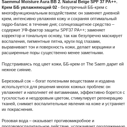
Saemmul Moisture Aura BB 2. Natural Beige SPF 37 PA++.
Крем ББ увлажняющий 02
- безупречный ББ-крем с
многофункциональным воздействием: он заменяет дневной
крем, интенсивно увлажняя кожу и сохраняя оптимальный
гидро-баланс в течение дня; солнцезащитное средство –
содержит УФ-фактор защиты SPF37 PA++; заменяет
корректор и тональную основу, так как безупречно маскирует
воспаления, пигментные пятна, круги под глазами,
выравнивает тон и поверхность кожи, делает морщинки и
расширенные поры существенно менее заметными.
Подстраиваясь под цвет кожи, ББ-крем от The Saem дарит ей
нежное сияние.
Березовый сок – богат полезными веществами и издавна
используется для решения многих кожных проблем: он
увлажняет и наполняет её витаминами, эффективно борется с
тусклостью и нездоровым цветом, стимулирует регенерацию
тканей, снимает воспалительные явления на коже и устраняет
их покраснения.
Розовая вода – оказывает противомикробное и
протововоспалительное действие, успокаивает раздраженную