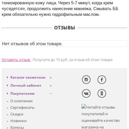
тонизированную кожу лица. Через 5-7 минут, когда крем
«усядется», продолжить нанесение макияжа. Смывать ББ
крем обязательно нужно гидрофильным маслом.
ОТЗЫВЫ
Нет отзывов об этом товаре.
Оставить отзыв
Получите до 15 руб. за отзыв об этом товаре
Каталог косметики
Антивозрастная
Личный кабинет
Декоративная
Вход
Покупателям
Солнцезащитная
Регистрация
О компании
Для лица
Сертификаты
Для глаз
Скидки
Для тела
Новинки
Для волос
Бонусы