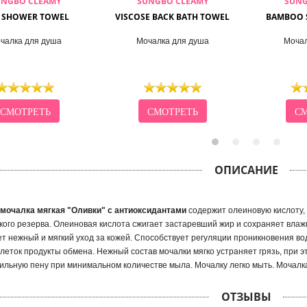
UNGBO CLEAMY
SUNGBO CLEAMY
SUNG
I SHOWER TOWEL
VISCOSE BACK BATH TOWEL
BAMBOO 
чалка для душа
Мочалка для душа
Мочал
СМОТРЕТЬ
СМОТРЕТЬ
СМ
ОПИСАНИЕ
мочалка мягкая "Оливки" с антиоксидантами
содержит олеиновую кислоту,
кого резерва. Олеиновая кислота сжигает застаревший жир и сохраняет влаж
т нежный и мягкий уход за кожей. Способствует регуляции проникновения вод
клеток продукты обмена. Нежный состав мочалки мягко устраняет грязь, при 
ильную пену при минимальном количестве мыла. Мочалку легко мыть. Мочалка 
ОТЗЫВЫ