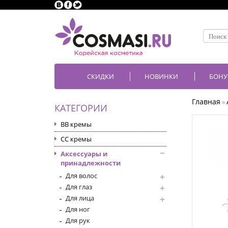
СКИДКИ
НОВИНКИ
БОНУ
Главная
»
КАТЕГОРИИ
BB кремы
CC кремы
Аксессуары и
принадлежности
Для волос
Для глаз
Для лица
Для ног
Для рук