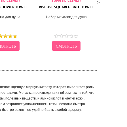
BO CLEAMY
SUNGBO CLEAMY
SUNGBO
SHOWER TOWEL
VISCOSE SQUARED BATH TOWEL
BUBBLE SH
ка для душа
Набор мочалок для душа
Мочалка
ОТРЕТЬ
СМОТРЕТЬ
СМО
 ненасыщенную жирную кислоту, которая выполняет роль
ность кожи. Мочалка произведена из объемных нитей, что
ы, полезных веществ, и аминокислот в клетки кожи,
этом сохраняет увлажненность кожи. Мочалка быстро
быстро сохнет, ее удобно брать с собой в дорогу.