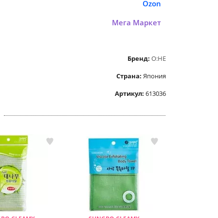
Ozon
Мега Маркет
Бренд:
O:HE
Страна:
Япония
Артикул:
613036