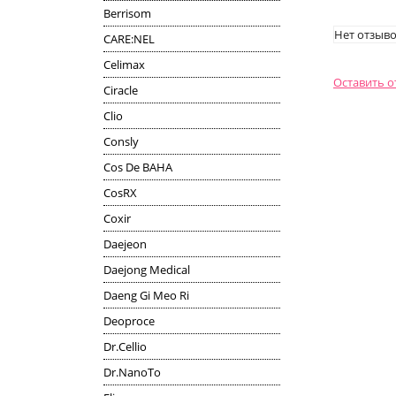
Berrisom
Нет отзыво
CARE:NEL
Celimax
Оставить 
Ciracle
Clio
Consly
Cos De BAHA
CosRX
Coxir
Daejeon
Daejong Medical
Daeng Gi Meo Ri
Deoproce
Dr.Cellio
Dr.NanoTo