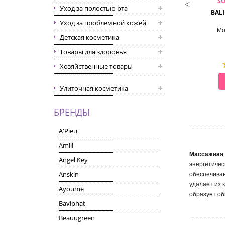
SUNGBO CLEAMY
SUNGBO CLEAMY
S
Уход за полостью рта
 SHOWER TOWEL CLEAN &
CIRCLE SHOWER TOWEL
BAL
BEAUTY (28X100)
Уход за проблемной кожей
алка для душа (28х100)
Мочалка для душа
Мо
Детская косметика
Товары для здоровья
Хозяйственные товары
СМОТРЕТЬ
СМОТРЕТЬ
Улиточная косметика
БРЕНДЫ
A'Pieu
Amill
Массажная 
Angel Key
энергетичес
Anskin
обеспечивае
удаляет из 
Ayoume
образует об
Baviphat
Beauugreen