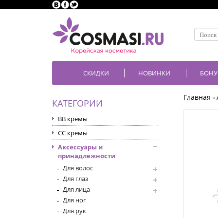
СКИДКИ
НОВИНКИ
БОНУ
Главная
»
КАТЕГОРИИ
BB кремы
CC кремы
Аксессуары и
принадлежности
Для волос
Для глаз
Для лица
Для ног
Для рук