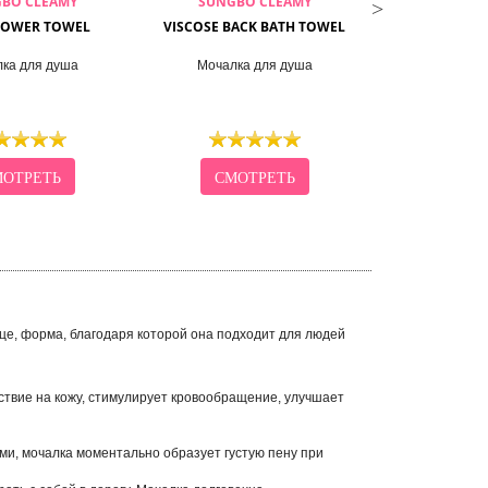
BO CLEAMY
SUNGBO CLEAMY
SUNGBO
HOWER TOWEL
VISCOSE BACK BATH TOWEL
BAMBOO SH
ка для душа
Мочалка для душа
Мочалка
ОТРЕТЬ
СМОТРЕТЬ
СМО
це, форма, благодаря которой она подходит для людей
твие на кожу, стимулирует кровообращение, улучшает
и, мочалка моментально образует густую пену при