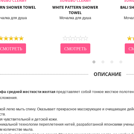
UNGBO CLEAMY
SUNGBO CLEAMY
SUNG
ORN SHOWER TOWEL
WHITE PATTERN SHOWER
BALI S
TOWEL
чалка для душа
Мочалка для душа
Мочал
СМОТРЕТЬ
СМОТРЕТЬ
СМ
ОПИСАНИЕ
фа средней жесткости желтая
представляет собой тонкое жесткое полотен
осложения.
кой легко мыть спину. Оказывает прекрасное массирующее и очищающее дейс
тв.
я чувствительной и детской кожи.
никальной технологии переплетения нитей, разработанной японскими ученым
м количестве мыла.