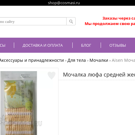
shop@cosmasi.ru
Заказы через с
Мы продолжаем свою ра
СЫ
ДОСТАВКА И ОПЛАТА
БЛОГ
ОТЗЫВЫ
Аксессуары и принадлежности
Для тела
Мочалки
Aisen Моч
»
»
»
Мочалка люфа средней жес