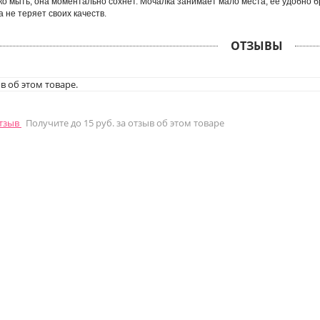
ко мыть, она моментально сохнет. Мочалка занимает мало места, ее удобно бр
а не теряет своих качеств.
ОТЗЫВЫ
в об этом товаре.
отзыв
Получите до 15 руб. за отзыв об этом товаре