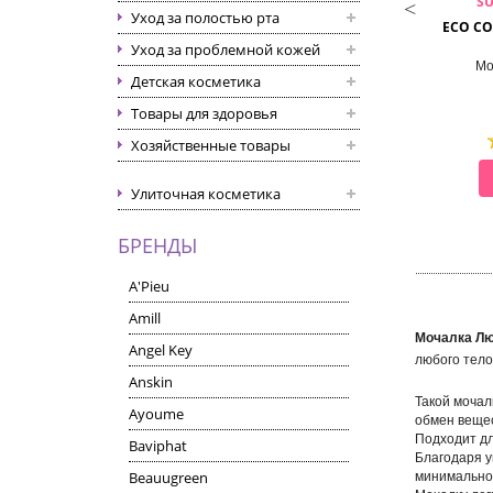
SUNGBO CLEAMY
SUNGBO CLEAMY
S
Уход за полостью рта
YAL SHOWER TOWEL
CLEAN & BEAUTY ROLL WAVE
ECO C
SHOWER TOWEL
Уход за проблемной кожей
Мочалка для душа
Мочалка для душа
Мо
Детская косметика
Товары для здоровья
Хозяйственные товары
СМОТРЕТЬ
СМОТРЕТЬ
Улиточная косметика
БРЕНДЫ
A'Pieu
Amill
Мочалка Лю
Angel Key
любого тел
Anskin
Такой мочал
Ayoume
обмен вещес
Подходит дл
Baviphat
Благодаря у
Beauugreen
минимально