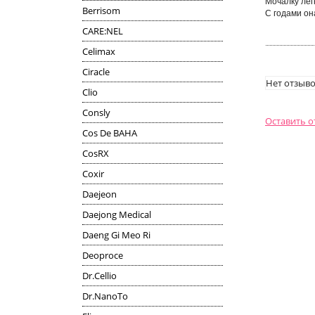
Мочалку лег
Berrisom
С годами он
CARE:NEL
Celimax
Ciracle
Нет отзыво
Clio
Consly
Оставить 
Cos De BAHA
CosRX
Coxir
Daejeon
Daejong Medical
Daeng Gi Meo Ri
Deoproce
Dr.Cellio
Dr.NanoTo