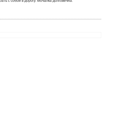
ать с собой в дорогу. Мочалка долговечна.