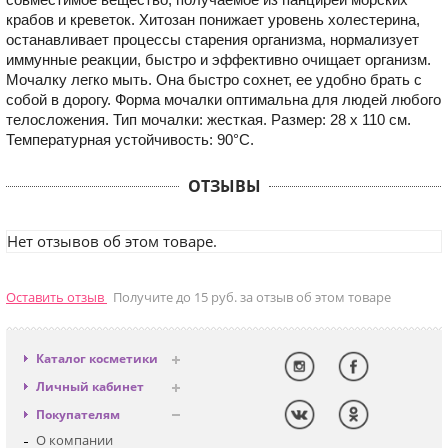
крабов и креветок. Хитозан понижает уровень холестерина,
останавливает процессы старения организма, нормализует
иммунные реакции, быстро и эффективно очищает организм.
Мочалку легко мыть. Она быстро сохнет, ее удобно брать с
собой в дорогу. Форма мочалки оптимальна для людей любого
телосложения. Тип мочалки: жесткая. Размер: 28 х 110 см.
Температурная устойчивость: 90°С.
ОТЗЫВЫ
Нет отзывов об этом товаре.
Оставить отзыв
Получите до 15 руб. за отзыв об этом товаре
Каталог косметики
Антивозрастная
Личный кабинет
Декоративная
Вход
Покупателям
Солнцезащитная
Регистрация
О компании