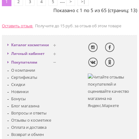
....
1
2
3
4
5
>
>|
Показано с 1 по 5 из 65 (страниц: 13)
Оставить отзыв
Получите до 15 руб. за отзыв об этом товаре
Каталог косметики
Антивозрастная
Личный кабинет
Декоративная
Вход
Покупателям
Солнцезащитная
Регистрация
О компании
Для лица
Сертификаты
Для глаз
Скидки
Для тела
Новинки
Для волос
Бонусы
Наборы
Блог магазина
Мужская
Вопросы и ответы
Детская
Отзывы о косметике
Аксессуары
Оплата и доставка
Возврат и обмен