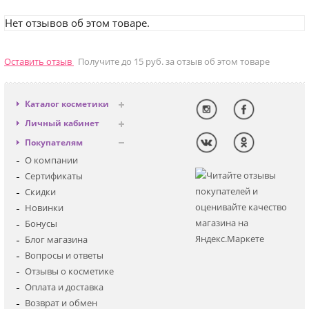
Нет отзывов об этом товаре.
Оставить отзыв
Получите до 15 руб. за отзыв об этом товаре
Каталог косметики
Антивозрастная
Личный кабинет
Декоративная
Вход
Покупателям
Солнцезащитная
Регистрация
О компании
Для лица
Сертификаты
Для глаз
Скидки
Для тела
Новинки
Для волос
Бонусы
Наборы
Блог магазина
Мужская
Вопросы и ответы
Детская
Отзывы о косметике
Аксессуары
Оплата и доставка
Возврат и обмен