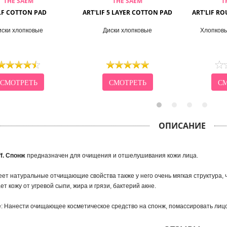
THE SAEM
THE SAEM
T
LF COTTON PAD
ART'LIF 5 LAYER COTTON PAD
ART'LIF R
иски хлопковые
Диски хлопковые
Хлопковы
СМОТРЕТЬ
СМОТРЕТЬ
СМ
ОПИСАНИЕ
ff. Спонж
предназначен для очищения и отшелушивания кожи лица.
ет натуральные отчищающие свойства также у него очень мягкая структура,
ет кожу от угревой сыпи, жира и грязи, бактерий акне.
 Нанести очищающее косметическое средство на спонж, помассировать лицо