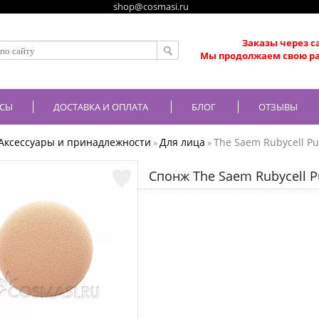
shop@cosmasi.ru
Заказы через с
Мы продолжаем свою ра
СЫ
ДОСТАВКА И ОПЛАТА
БЛОГ
ОТЗЫВЫ
Аксессуары и принадлежности
Для лица
The Saem Rubycell Pu
»
»
Спонж The Saem Rubycell P