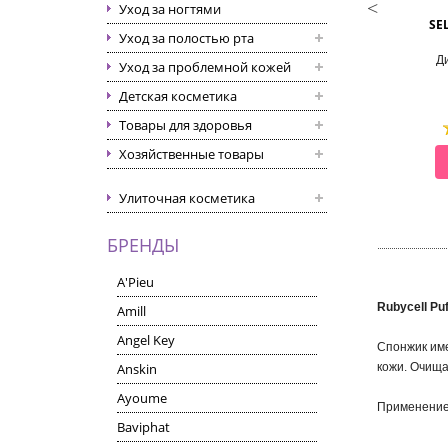
AYOUME
PURITO
Уход за ногтями
SILICONE FACIAL MASK
BAMBOO CHARCOAL KONJAC
SE
Уход за полостью рта
SPONGE
разовая силиконовая 3D-
Спонж косметический с
Д
Уход за проблемной кожей
ска для косметических
древесным углем
процедур
Детская косметика
Товары для здоровья
Хозяйственные товары
СМОТРЕТЬ
СМОТРЕТЬ
Улиточная косметика
БРЕНДЫ
A'Pieu
Rubycell Pu
Amill
Angel Key
Спонжик име
Anskin
кожи. Очища
Ayoume
Применение:
Baviphat