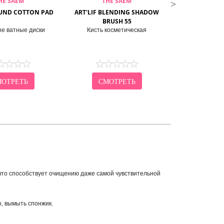
HE SAEM
THE SAEM
THE
OUND COTTON PAD
ART'LIF BLENDING SHADOW
ART'LIF GL
BRUSH 55
BRU
е ватные диски
Кисть косметическая
Кисть для ра
ОТРЕТЬ
СМОТРЕТЬ
СМО
 что способствует очищению даже самой чувствительной
, вымыть спонжик.