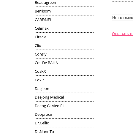
Beauugreen
Berrisom
Нет отзыво
CARE:NEL
Celimax
Оставить 
Ciracle
Clio
Consly
Cos De BAHA
CosRX
Coxir
Daejeon
Daejong Medical
Daeng Gi Meo Ri
Deoproce
Dr.Cellio
Dr.NanoTo