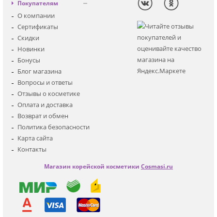
Вход
Покупателям
Солнцезащитная
Регистрация
О компании
Для лица
Сертификаты
Для глаз
Скидки
Для тела
Новинки
Для волос
Бонусы
Наборы
Блог магазина
Мужская
Вопросы и ответы
Детская
Отзывы о косметике
Аксессуары
Оплата и доставка
Возврат и обмен
Политика безопасности
Карта сайта
Контакты
Магазин корейской косметики
Cosmasi.ru