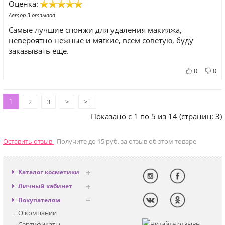
Оценка:
Автор 3 отзывов
Самые лучшие спонжи для удаления макияжа,
невероятно нежные и мягкие, всем советую, буду
заказывать еще.
0
0
1
2
3
>
>|
Показано с 1 по 5 из 14 (страниц: 3)
Оставить отзыв
Получите до 15 руб. за отзыв об этом товаре
Каталог косметики
Антивозрастная
Личный кабинет
Декоративная
Вход
Покупателям
Солнцезащитная
Регистрация
О компании
Для лица
Сертификаты